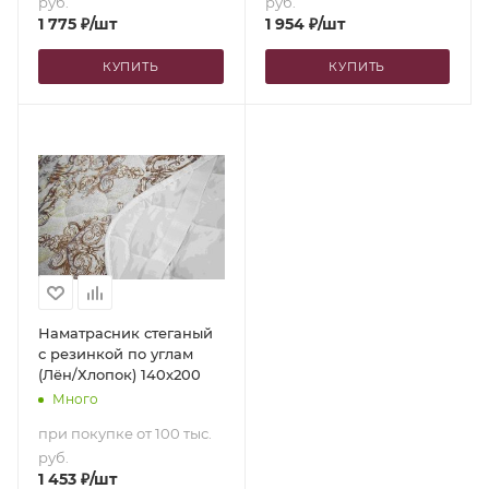
руб.
руб.
1 775
₽
/шт
1 954
₽
/шт
КУПИТЬ
КУПИТЬ
Наматрасник стеганый
с резинкой по углам
(Лён/Хлопок) 140х200
Много
при покупке от 100 тыс.
руб.
1 453
₽
/шт