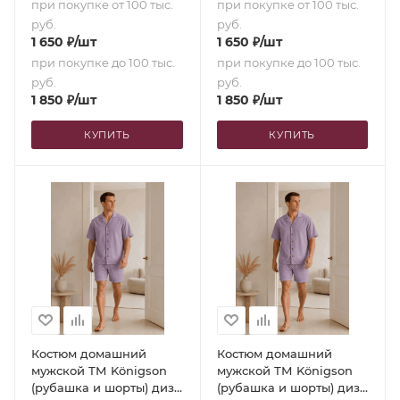
при покупке от 100 тыс.
при покупке от 100 тыс.
руб.
руб.
1 650
₽
/шт
1 650
₽
/шт
при покупке до 100 тыс.
при покупке до 100 тыс.
руб.
руб.
1 850
₽
/шт
1 850
₽
/шт
КУПИТЬ
КУПИТЬ
Костюм домашний
Костюм домашний
мужской ТМ Königson
мужской ТМ Königson
(рубашка и шорты) диз.
(рубашка и шорты) диз.