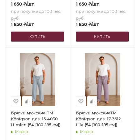
1 650
₽
/шт
1 650
₽
/шт
при покупке до 100 тыс.
при покупке до 100 тыс.
руб.
руб.
1 850
₽
/шт
1 850
₽
/шт
КУПИТЬ
КУПИТЬ
Брюки мужские ТМ
Брюки мужскиеТМ
Königson диз. 15-4030
Königson диз. 17-3612
Himlen (54 [180-185 см])
Lila (54 [180-185 см])
Много
Много