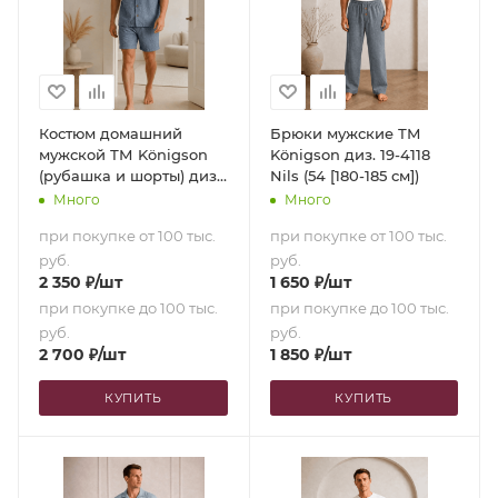
Костюм домашний
Брюки мужские ТМ
мужской ТМ Königson
Königson диз. 19-4118
(рубашка и шорты) диз.
Nils (54 [180-185 см])
19-4118 Nils (54 [180-185
Много
Много
см])
при покупке от 100 тыс.
при покупке от 100 тыс.
руб.
руб.
2 350
₽
/шт
1 650
₽
/шт
при покупке до 100 тыс.
при покупке до 100 тыс.
руб.
руб.
2 700
₽
/шт
1 850
₽
/шт
КУПИТЬ
КУПИТЬ