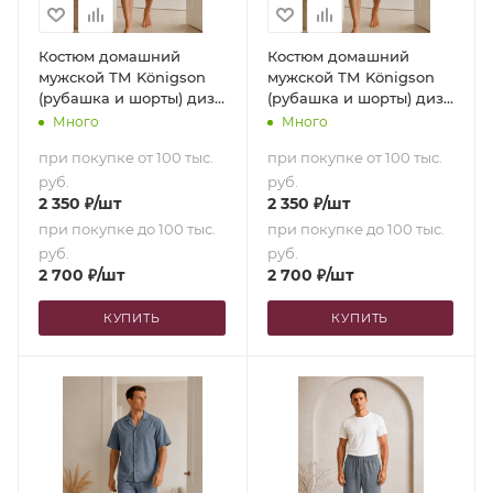
Костюм домашний
Костюм домашний
мужской ТМ Königson
мужской ТМ Königson
(рубашка и шорты) диз.
(рубашка и шорты) диз.
19-4118 Nils (50 [175-180
19-4118 Nils (52 [175-180
Много
Много
см])
см])
при покупке от 100 тыс.
при покупке от 100 тыс.
руб.
руб.
2 350
₽
/шт
2 350
₽
/шт
при покупке до 100 тыс.
при покупке до 100 тыс.
руб.
руб.
2 700
₽
/шт
2 700
₽
/шт
КУПИТЬ
КУПИТЬ