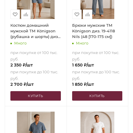
Костюм домашний
Брюки мужские ТМ
мужской ТМ Königson
Königson диз. 19-4118
(рубашка и шорты) диз.
Nils (48 [170-175 см])
19-4118 Nils (48 [170-175
Много
Много
см])
при покупке от 100 тыс.
при покупке от 100 тыс.
руб.
руб.
2 350
₽
/шт
1 650
₽
/шт
при покупке до 100 тыс.
при покупке до 100 тыс.
руб.
руб.
2 700
₽
/шт
1 850
₽
/шт
КУПИТЬ
КУПИТЬ