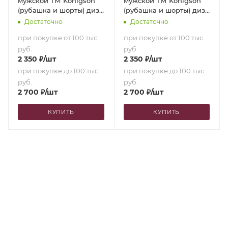
мужской ТМ Königson
мужской ТМ Königson
(рубашка и шорты) диз.
(рубашка и шорты) диз.
17-3612 Lila (48 [170-175
17-3612 Lila (54 [180-185
Достаточно
Достаточно
см])
см])
при покупке от 100 тыс.
при покупке от 100 тыс.
руб.
руб.
2 350
₽
/шт
2 350
₽
/шт
при покупке до 100 тыс.
при покупке до 100 тыс.
руб.
руб.
2 700
₽
/шт
2 700
₽
/шт
КУПИТЬ
КУПИТЬ