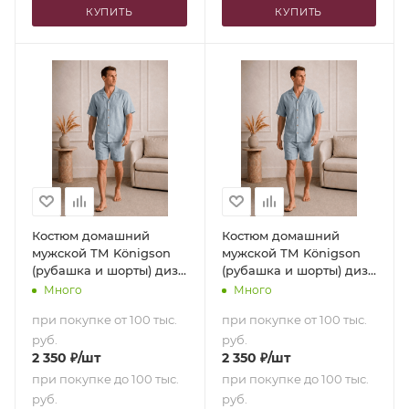
КУПИТЬ
КУПИТЬ
Костюм домашний
Костюм домашний
мужской ТМ Königson
мужской ТМ Königson
(рубашка и шорты) диз.
(рубашка и шорты) диз.
15-4030 Himlen (48 [170-
15-4030 Himlen (52 [175-
Много
Много
175 см])
180 см])
при покупке от 100 тыс.
при покупке от 100 тыс.
руб.
руб.
2 350
₽
/шт
2 350
₽
/шт
при покупке до 100 тыс.
при покупке до 100 тыс.
руб.
руб.