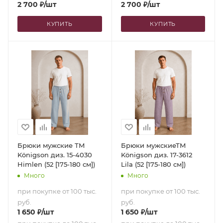
2 700
₽
/шт
2 700
₽
/шт
КУПИТЬ
КУПИТЬ
Брюки мужские ТМ
Брюки мужскиеТМ
Königson диз. 15-4030
Königson диз. 17-3612
Himlen (52 [175-180 см])
Lila (52 [175-180 см])
Много
Много
при покупке от 100 тыс.
при покупке от 100 тыс.
руб.
руб.
1 650
₽
/шт
1 650
₽
/шт