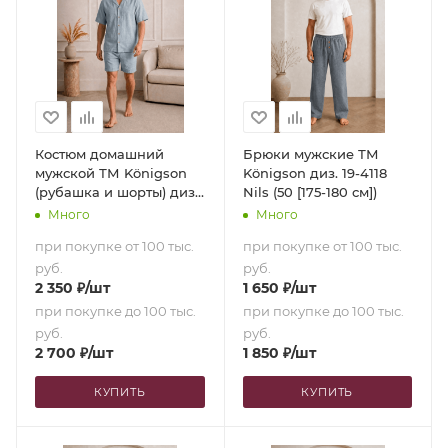
Костюм домашний
Брюки мужские ТМ
мужской ТМ Königson
Königson диз. 19-4118
(рубашка и шорты) диз.
Nils (50 [175-180 см])
15-4030 Himlen (54 [180-
Много
Много
185 см])
при покупке от 100 тыс.
при покупке от 100 тыс.
руб.
руб.
2 350
₽
/шт
1 650
₽
/шт
при покупке до 100 тыс.
при покупке до 100 тыс.
руб.
руб.
2 700
₽
/шт
1 850
₽
/шт
КУПИТЬ
КУПИТЬ