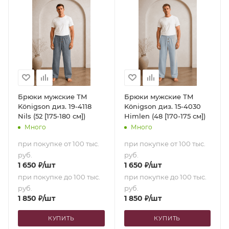
Брюки мужские ТМ
Брюки мужские ТМ
Königson диз. 19-4118
Königson диз. 15-4030
Nils (52 [175-180 см])
Himlen (48 [170-175 см])
Много
Много
при покупке от 100 тыс.
при покупке от 100 тыс.
руб.
руб.
1 650
₽
/шт
1 650
₽
/шт
при покупке до 100 тыс.
при покупке до 100 тыс.
руб.
руб.
1 850
₽
/шт
1 850
₽
/шт
КУПИТЬ
КУПИТЬ