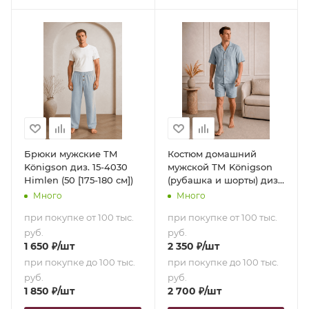
Брюки мужские ТМ
Костюм домашний
Königson диз. 15-4030
мужской ТМ Königson
Himlen (50 [175-180 см])
(рубашка и шорты) диз.
15-4030 Himlen (50 [175-
Много
Много
180 см])
при покупке от 100 тыс.
при покупке от 100 тыс.
руб.
руб.
1 650
₽
/шт
2 350
₽
/шт
при покупке до 100 тыс.
при покупке до 100 тыс.
руб.
руб.
1 850
₽
/шт
2 700
₽
/шт