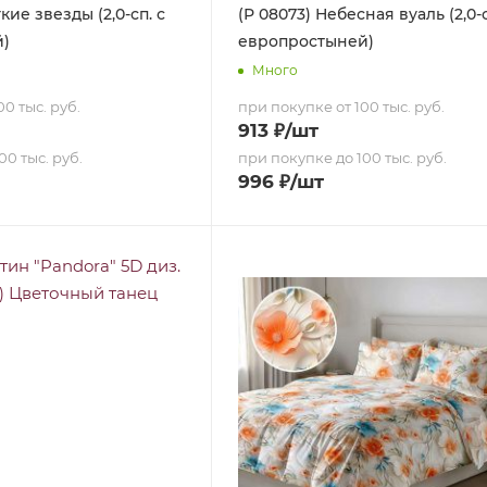
кие звезды (2,0-сп. с
(Р 08073) Небесная вуаль (2,0-с
й)
европростыней)
Много
0 тыс. руб.
при покупке от 100 тыс. руб.
913
₽
/шт
00 тыс. руб.
при покупке до 100 тыс. руб.
996
₽
/шт