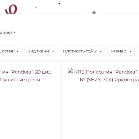
вание)
Состав
Вид ткани
Плотность,гр/м2
Размер