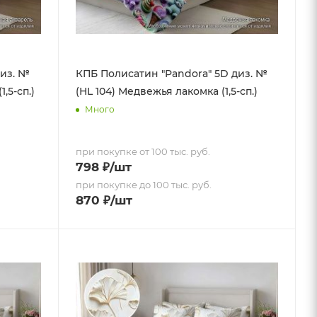
диз. №
КПБ Полисатин "Pandora" 5D диз. №
,5-сп.)
(HL 104) Медвежья лакомка (1,5-сп.)
Много
при покупке от 100 тыс. руб.
798
₽
/шт
при покупке до 100 тыс. руб.
870
₽
/шт