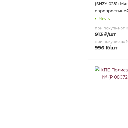
(SHZY-0281) Мяг
европростыне
Много
при покупке от 10
913
₽
/шт
при покупке до 1
996
₽
/шт