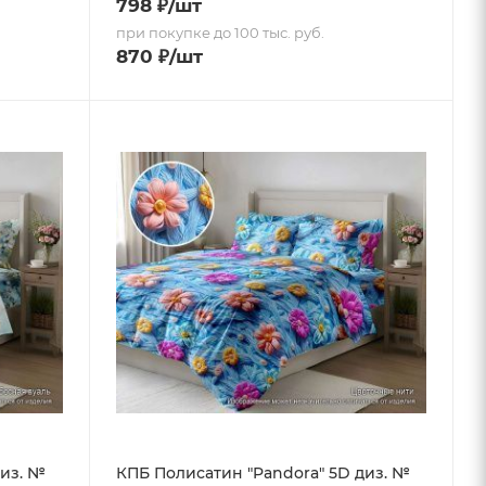
798
₽
/шт
при покупке до 100 тыс. руб.
870
₽
/шт
диз. №
КПБ Полисатин "Pandora" 5D диз. №