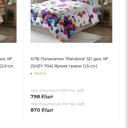
диз. №
КПБ Полисатин "Pandora" 5D диз. №
2,0-сп.
(SHZY-704) Яркие грани (1,5-сп.)
Много
при покупке от 100 тыс. руб.
798
₽
/шт
при покупке до 100 тыс. руб.
870
₽
/шт