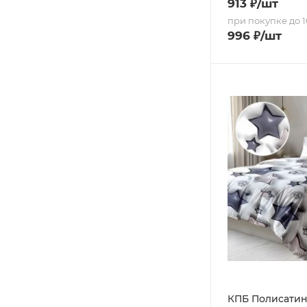
913
₽
/шт
при покупке до 1
996
₽
/шт
КПБ Полисатин 