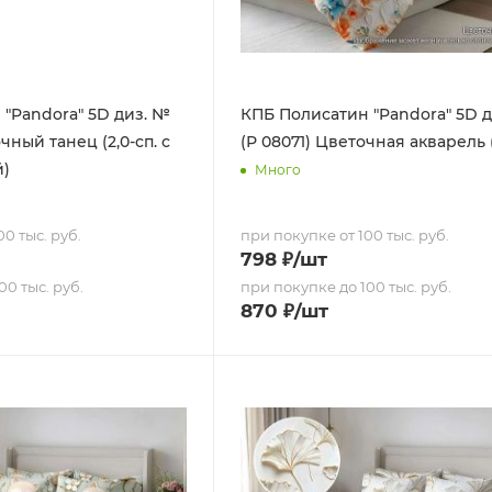
"Pandora" 5D диз. №
КПБ Полисатин "Pandora" 5D 
чный танец (2,0-сп. с
(Р 08071) Цветочная акварель (1
й)
Много
0 тыс. руб.
при покупке от 100 тыс. руб.
798
₽
/шт
00 тыс. руб.
при покупке до 100 тыс. руб.
870
₽
/шт