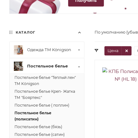
По умолчанию (убы
КАТАЛОГ
Одежда ТМ Königson
Цена
Постельное белье
Постельное белье "Теплый лен"
ТМ Königson
Постельное белье Креп- Жатка
ТМ "Бояртекс"
Постельное белье ( поплин)
Постельное белье
(полисатин)
Постельное белье (бязь)
Постельное белье (сатин)