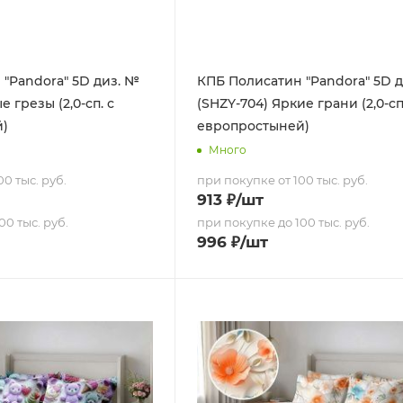
"Pandora" 5D диз. №
КПБ Полисатин "Pandora" 5D 
е грезы (2,0-сп. с
(SHZY-704) Яркие грани (2,0-сп
й)
европростыней)
Много
0 тыс. руб.
при покупке от 100 тыс. руб.
913
₽
/шт
00 тыс. руб.
при покупке до 100 тыс. руб.
996
₽
/шт