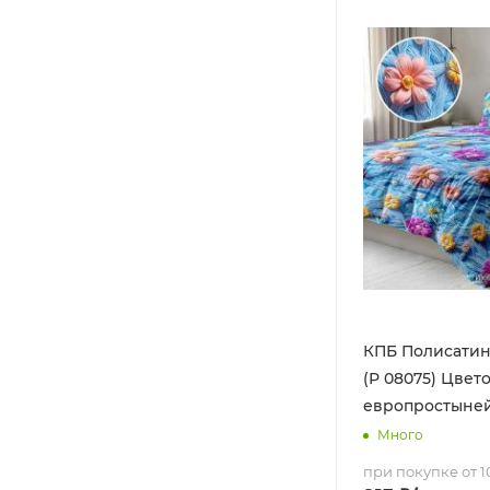
КПБ Полисатин 
(Р 08075) Цвето
европростыне
Много
при покупке от 10