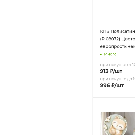
КПБ Полисатин 
(Р 08072) Цвето
европростыне
Много
при покупке от 10
913
₽
/шт
при покупке до 1
996
₽
/шт