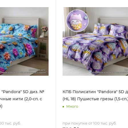
"Pandora" 5D диз. №
КПБ Полисатин "Pandora" 5D 
чные нити (2,0-сп. с
(HL 18) Пушистые грезы (1,5-сп.
й)
Много
0 тыс. руб.
при покупке от 100 тыс. руб.