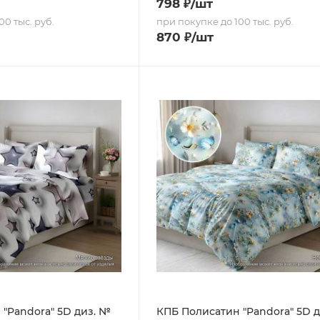
798
₽
/шт
00 тыс. руб.
при покупке до 100 тыс. руб.
870
₽
/шт
"Pandora" 5D диз. №
КПБ Полисатин "Pandora" 5D 