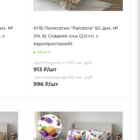
диз. №
КПБ Полисатин "Pandora" 5D диз. №
. с
(HL 6) Сладкие сны (2,0-сп. с
европростыней)
Много
при покупке от 100 тыс. руб.
913
₽
/шт
при покупке до 100 тыс. руб.
996
₽
/шт