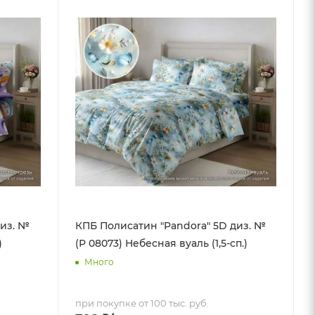
диз. №
КПБ Полисатин "Pandora" 5D диз. №
)
(Р 08073) Небесная вуаль (1,5-сп.)
Много
при покупке от 100 тыс. руб.