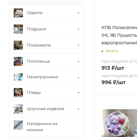
Одеяла
КПБ Полисатин 
Подушки
(HL 18) Пушисты
европростыне
Покрывала
Много
Полотенца
при покупке от 10
913
₽
/шт
при покупке до 1
Наматрасники
996
₽
/шт
Пледы
Штучные изделия
Наперники на
молнии