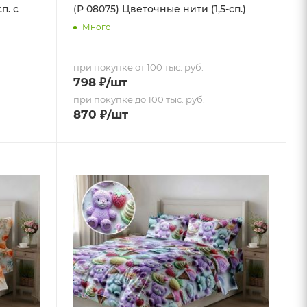
п. с
(Р 08075) Цветочные нити (1,5-сп.)
Много
при покупке от 100 тыс. руб.
798
₽
/шт
при покупке до 100 тыс. руб.
870
₽
/шт