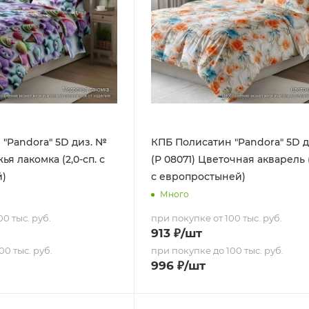
"Pandora" 5D диз. №
КПБ Полисатин "Pandora" 5D 
ья лакомка (2,0-сп. с
(Р 08071) Цветочная акварель (
й)
с европростыней)
Много
0 тыс. руб.
при покупке от 100 тыс. руб.
913
₽
/шт
00 тыс. руб.
при покупке до 100 тыс. руб.
996
₽
/шт